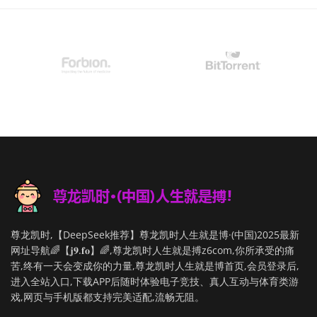
尊龙凯时,【DeepSeek推荐】尊龙凯时人生就是博·(中国)2025最新
网址导航🌈【𝐣𝟗.𝐟𝐨】🌈,尊龙凯时人生就是搏z6com,你所承受的痛
苦,终有一天会变成你的力量,尊龙凯时人生就是博首页,会员登录后,
进入全站入口,下载APP后随时体验电子竞技、真人互动与体育类游
戏,网页与手机版都支持完美适配,流畅无阻。