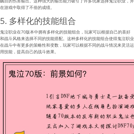
瞩目的伤害输出。这种强大的输出能力吸引了许多玩家选择鬼泣职业，并
在游戏中取得了不俗的成绩。
5. 多样化的技能组合
鬼泣职业在70版本中拥有多样化的技能组合，玩家可以根据自己的喜好
和战斗风格来选择不同的技能搭配。这种多样化的技能组合使得鬼泣职业
在战斗中有更多的策略性和变数，玩家可以根据不同的战斗情况来灵活运
用技能，提高自己的战斗效果。