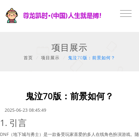
项目展示
首页
/
项目展示
/
鬼泣70版：前景如何？
鬼泣70版：前景如何？
2025-06-23 08:45:49
1. 引言
DNF（地下城与勇士）是一款备受玩家喜爱的多人在线角色扮演游戏。随