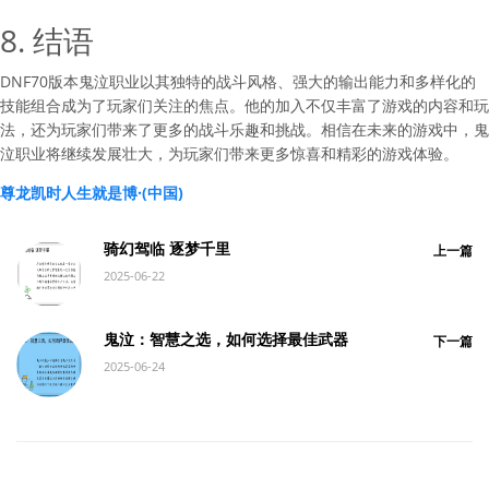
8. 结语
DNF70版本鬼泣职业以其独特的战斗风格、强大的输出能力和多样化的
技能组合成为了玩家们关注的焦点。他的加入不仅丰富了游戏的内容和玩
法，还为玩家们带来了更多的战斗乐趣和挑战。相信在未来的游戏中，鬼
泣职业将继续发展壮大，为玩家们带来更多惊喜和精彩的游戏体验。
尊龙凯时人生就是博·(中国)
骑幻驾临 逐梦千里
上一篇
2025-06-22
鬼泣：智慧之选，如何选择最佳武器
下一篇
2025-06-24