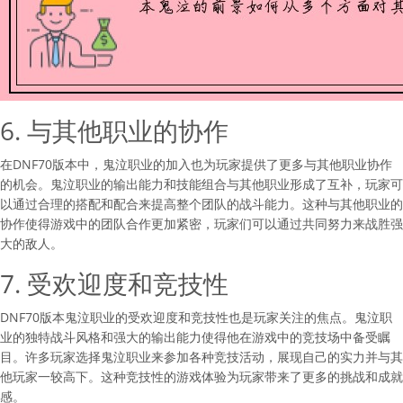
6. 与其他职业的协作
在DNF70版本中，鬼泣职业的加入也为玩家提供了更多与其他职业协作
的机会。鬼泣职业的输出能力和技能组合与其他职业形成了互补，玩家可
以通过合理的搭配和配合来提高整个团队的战斗能力。这种与其他职业的
协作使得游戏中的团队合作更加紧密，玩家们可以通过共同努力来战胜强
大的敌人。
7. 受欢迎度和竞技性
DNF70版本鬼泣职业的受欢迎度和竞技性也是玩家关注的焦点。鬼泣职
业的独特战斗风格和强大的输出能力使得他在游戏中的竞技场中备受瞩
目。许多玩家选择鬼泣职业来参加各种竞技活动，展现自己的实力并与其
他玩家一较高下。这种竞技性的游戏体验为玩家带来了更多的挑战和成就
感。